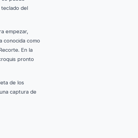
l teclado del
ara empezar,
lla conocida como
ecorte. En la
croquis pronto
eta de los
 una captura de