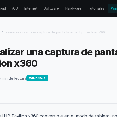
roid
iOS
Internet
Software
Hardware
Tutoriales
Wi
/
como realizar una captura de pantalla en el hp pavilion x360
lizar una captura de panta
lion x360
8 min de lectura
WINDOWS
 el HP Pavilion x360 convertible en el modo de tableta, 