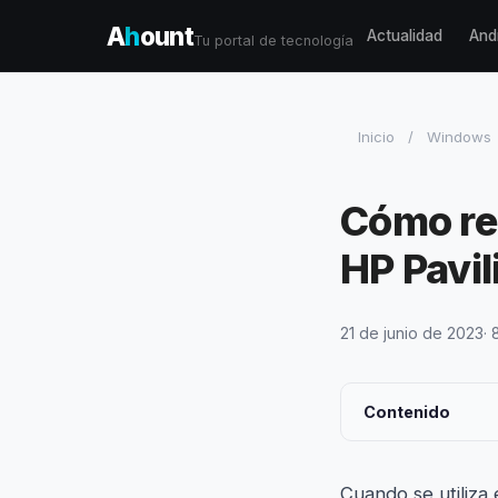
A
h
ount
Actualidad
And
Tu portal de tecnología
Inicio
/
Windows
Cómo rea
HP Pavi
21 de junio de 2023
· 
Contenido
Cuando se utiliza