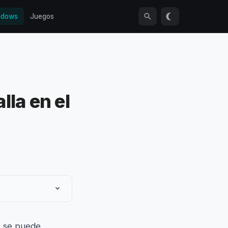
ndows
Juegos
lla en el
no se puede