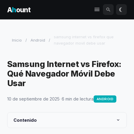
A
h
ount
samsung internet vs firefox que
Inicio
/
Android
/
navegador movil debe usar
Samsung Internet vs Firefox:
Qué Navegador Móvil Debe
Usar
10 de septiembre de 2025
· 6 min de lectura
ANDROID
Contenido