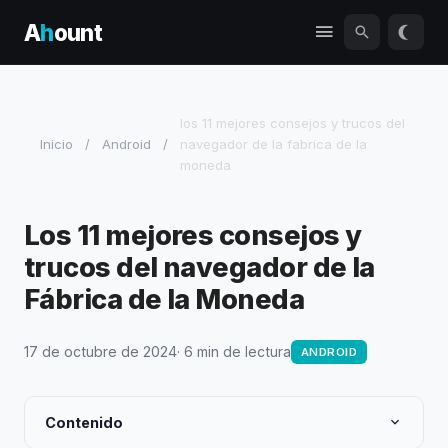
A
h
ount
los 11 mejores consejos y trucos del
Inicio
/
Android
/
navegador de la fabrica de la
moneda
Los 11 mejores consejos y
trucos del navegador de la
Fábrica de la Moneda
17 de octubre de 2024
· 6 min de lectura
ANDROID
Contenido