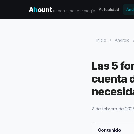
A
h
ount
Actualidad
And
Tu portal de tecnología
Inicio
/
Android
Las 5 fo
cuenta 
necesid
7 de febrero de 202
Contenido