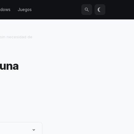
ndows
Juegos
 sin necesidad de
 una