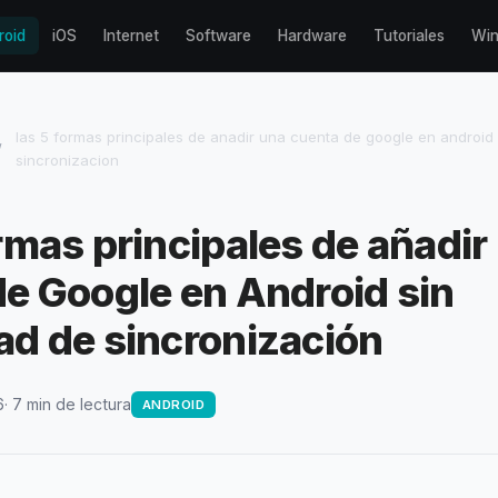
roid
iOS
Internet
Software
Hardware
Tutoriales
Wi
las 5 formas principales de anadir una cuenta de google en android
/
sincronizacion
rmas principales de añadir
de Google en Android sin
ad de sincronización
6
· 7 min de lectura
ANDROID