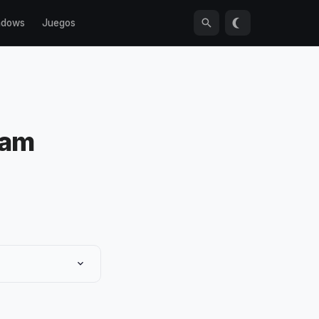
ndows
Juegos
ram