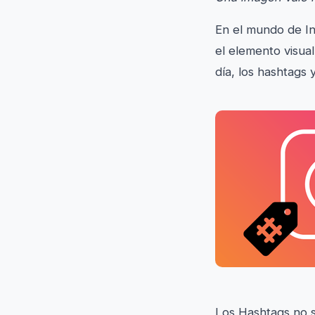
En el mundo de In
el elemento visua
día, los hashtags 
Los Hashtags no s