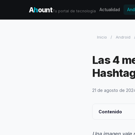
A
h
ount
Actualidad
And
Tu portal de tecnología
Inicio
/
Android
Las 4 me
Hashtag
21 de agosto de 202
Contenido
Una imagen vale m