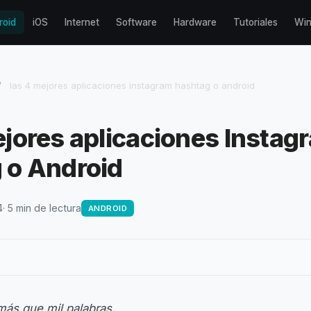
roid
iOS
Internet
Software
Hardware
Tutoriales
Wi
/
las 4 mejores aplicaciones instagram hashtag o android
jores aplicaciones Instag
 o Android
4
· 5 min de lectura
ANDROID
ás que mil palabras.