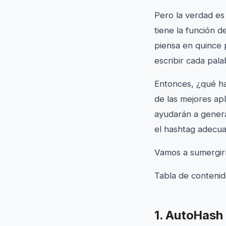
Pero la verdad es
tiene la función 
piensa en quince p
escribir cada pala
Entonces, ¿qué h
de las mejores ap
ayudarán a genera
el hashtag adecu
Vamos a sumergir
Tabla de conteni
1. AutoHash