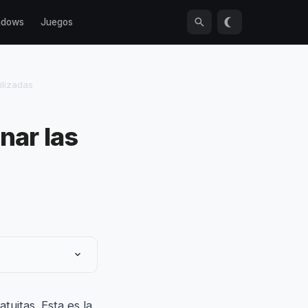
ndows
Juegos
ilizadas
nar las
uitas. Esta es la