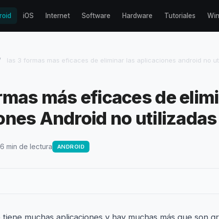
roid
iOS
Internet
Software
Hardware
Tutoriales
Wi
/
las 3 formas mas eficaces de eliminar las aplicaciones android no ut
rmas más eficaces de elimi
ones Android no utilizadas
 6 min de lectura
ANDROID
 tiene muchas aplicaciones y hay muchas más que son grat