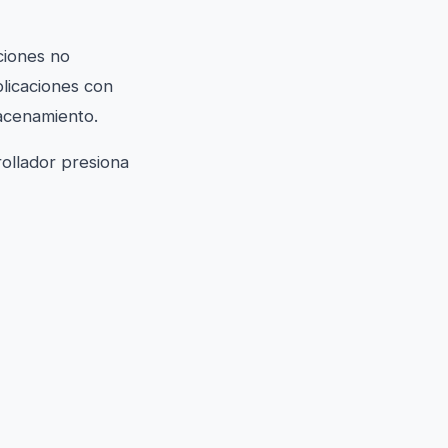
ciones no
plicaciones con
macenamiento.
ollador presiona