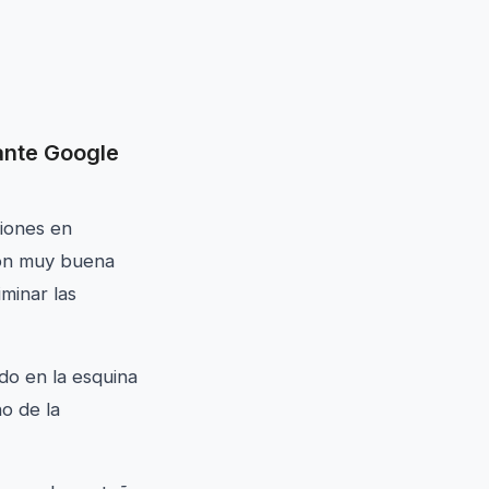
iante Google
ciones en
ión muy buena
iminar las
do en la esquina
no de la