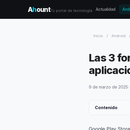
A
h
ount
Actualidad
And
Tu portal de tecnología
Inicio
/
Android
Las 3 fo
aplicaci
9 de marzo de 2025
·
Contenido
Google Play Store